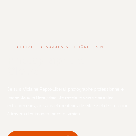
GLEIZÉ · BEAUJOLAIS · RHÔNE · AIN
Photographe à
Gleizé
Je suis Violaine Papot-Liberal, photographe professionnelle
basée dans le Beaujolais. Je révèle le savoir-faire des
entrepreneurs, artisans et créateurs de Gleizé et de sa région
à travers des images fortes et vraies.